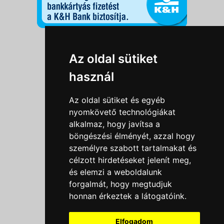
Információk
Az oldal sütiket
Adatkezelési tájékoztató
használ
Általános szerződési feltételek
Impresszum
Az oldal sütiket és egyéb
Nyereményjáték szabály
nyomkövető technológiákat
alkalmaz, hogy javítsa a
Outlet nap nyereményjáték szabályzat
böngészési élményét, azzal hogy
Süti beállítások
személyre szabott tartalmakat és
célzott hirdetéseket jelenít meg,
Menü
és elemzi a weboldalunk
forgalmát, hogy megtudjuk
Ajánlatkérés
honnan érkeztek a látogatóink.
Szakmai tippek / Újdonságok
Kapcsolat
Elfogadom