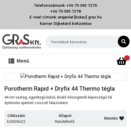
Telefonszámunk: +36 70 383 7270
+36 70 383 7278
E-mail címünk: arajanlat [kukac] gras.hu
Karrier
Díjbekérő befizetése
Menü
Porotherm Rapid + Dryfix 44 Thermo tégla
44 cm vastag, egyrétegű külső, kiváló hőszigetelő képességű fal
építésére ajánlott csiszolt falazóelem.
Cikkszám
Állapot
Mentés
62005622
Rendelhető