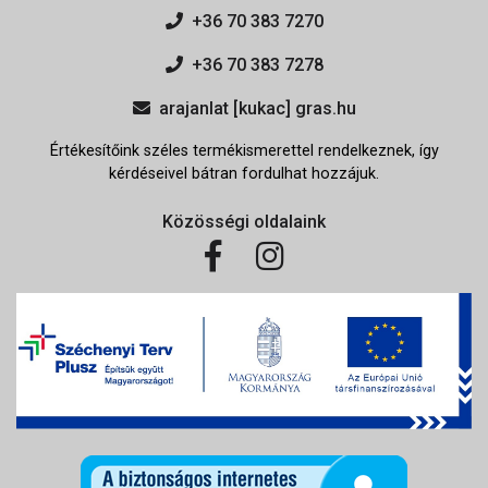
+36 70 383 7270
+36 70 383 7278
arajanlat [kukac] gras.hu
Értékesítőink széles termékismerettel rendelkeznek, így
kérdéseivel bátran fordulhat hozzájuk.
Közösségi oldalaink