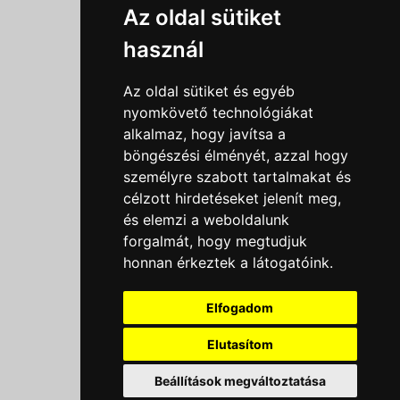
Információk
Az oldal sütiket
Adatkezelési tájékoztató
használ
Általános szerződési feltételek
Impresszum
Az oldal sütiket és egyéb
Nyereményjáték szabály
nyomkövető technológiákat
alkalmaz, hogy javítsa a
Outlet nap nyereményjáték szabályzat
böngészési élményét, azzal hogy
Süti beállítások
személyre szabott tartalmakat és
célzott hirdetéseket jelenít meg,
Menü
és elemzi a weboldalunk
Ajánlatkérés
forgalmát, hogy megtudjuk
honnan érkeztek a látogatóink.
Szakmai tippek / Újdonságok
Kapcsolat
Elfogadom
Letölthető katalógusok
Rólunk
Elutasítom
Szállítás
×
Beállítások megváltoztatása