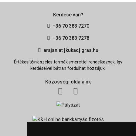
Kérdése van?
+36 70 383 7270
+36 70 383 7278
arajanlat [kukac] gras.hu
Értékesítőink széles termékismerettel rendelkeznek, így
kérdéseivel bátran fordulhat hozzájuk.
Közösségi oldalaink