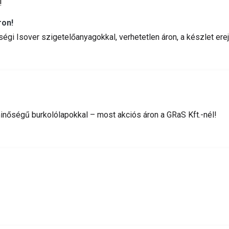
ron!
őségi Isover szigetelőanyagokkal, verhetetlen áron, a készlet erej
nőségű burkolólapokkal – most akciós áron a GRaS Kft.-nél!