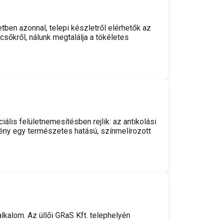
etben azonnal, telepi készletről elérhetők az
sőkről, nálunk megtalálja a tökéletes
lis felületnemesítésben rejlik: az antikolási
mény egy természetes hatású, színmelírozott
lkalom. Az üllői GRaS Kft. telephelyén