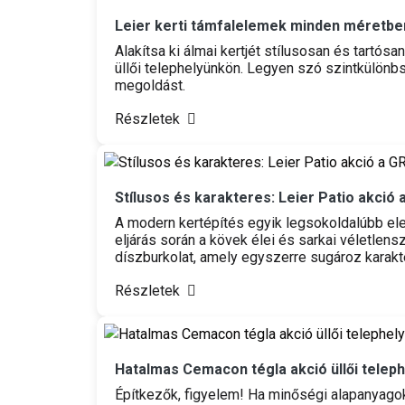
Leier kerti támfalelemek minden méretben
Alakítsa ki álmai kertjét stílusosan és tartós
üllői telephelyünkön. Legyen szó szintkülönbs
megoldást.
Részletek
Stílusos és karakteres: Leier Patio akció 
A modern kertépítés egyik legsokoldalúbb elem
eljárás során a kövek élei és sarkai véletlen
díszburkolat, amely egyszerre sugároz karakte
Részletek
Hatalmas Cemacon tégla akció üllői telep
Építkezők, figyelem! Ha minőségi alapanyagoka