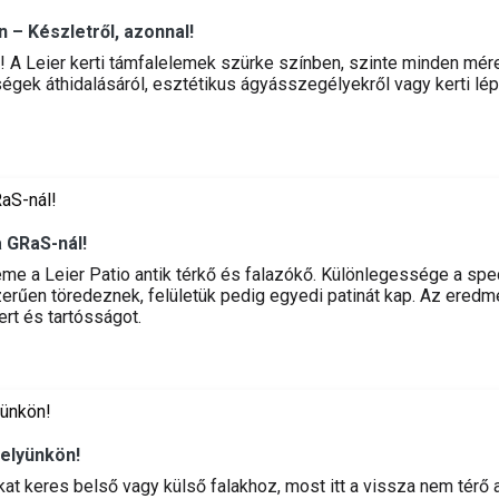
 – Készletről, azonnal!
an! A Leier kerti támfalelemek szürke színben, szinte minden mér
égek áthidalásáról, esztétikus ágyásszegélyekről vagy kerti lépc
a GRaS-nál!
e a Leier Patio antik térkő és falazókő. Különlegessége a speciá
szerűen töredeznek, felületük pedig egyedi patinát kap. Az ered
rt és tartósságot.
helyünkön!
t keres belső vagy külső falakhoz, most itt a vissza nem térő a