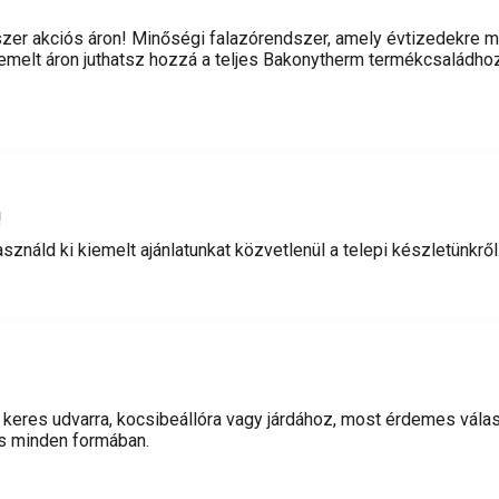
szer akciós áron! Minőségi falazórendszer, amely évtizedekre m
melt áron juthatsz hozzá a teljes Bakonytherm termékcsaládhoz
!
ználd ki kiemelt ajánlatunkat közvetlenül a telepi készletünkről
keres udvarra, kocsibeállóra vagy járdához, most érdemes vála
és minden formában.