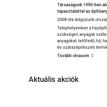
Társaságunk 1990-ben alap
tapasztalattal az építőa
2008 óta dolgozunk orszá
Telephelyeinken a házépí
szükséges anyagok széles 
anyagokat, tetőfedő, hő, h
és szárazépítészeti termé
Tovább olvasom
Aktuális akciók