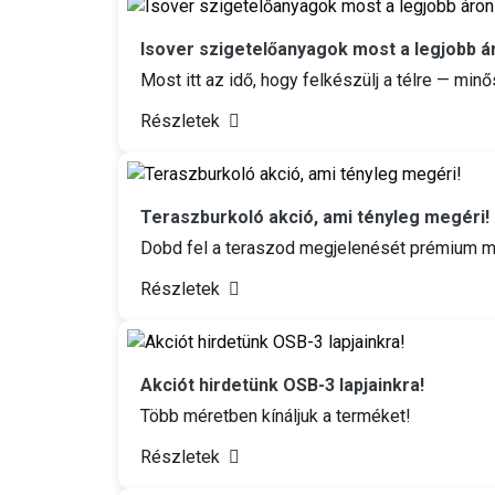
Isover szigetelőanyagok most a legjobb á
Most itt az idő, hogy felkészülj a télre — min
Részletek
Teraszburkoló akció, ami tényleg megéri!
Dobd fel a teraszod megjelenését prémium mi
Részletek
Akciót hirdetünk OSB-3 lapjainkra!
Több méretben kínáljuk a terméket!
Részletek