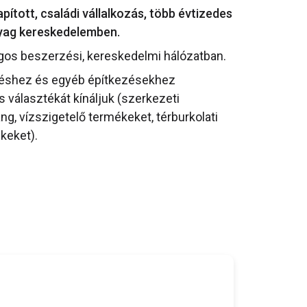
ított, családi vállalkozás, több évtizedes
nyag kereskedelemben.
gos beszerzési, kereskedelmi hálózatban.
téshez és egyéb építkezésekhez
választékát kínáljuk (szerkezeti
ang, vízszigetelő termékeket, térburkolati
keket).