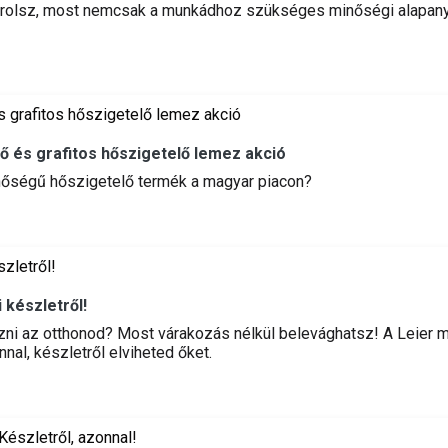
árolsz, most nemcsak a munkádhoz szükséges minőségi alapan
tő és grafitos hőszigetelő lemez akció
inőségű hőszigetelő termék a magyar piacon?
 készletről!
zni az otthonod? Most várakozás nélkül belevághatsz! A Leier m
nal, készletről elviheted őket.