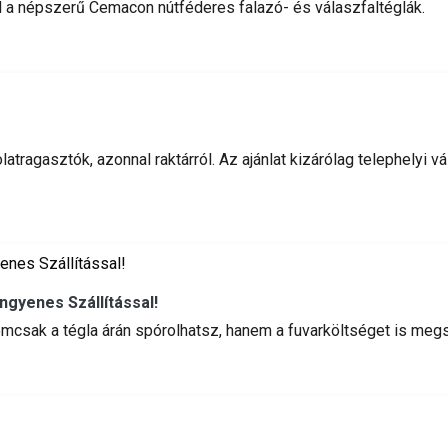
el a népszerű Cemacon nútféderes falazó- és válaszfaltéglák.
olatragasztók, azonnal raktárról. Az ajánlat kizárólag telephely
ngyenes Szállítással!
mcsak a tégla árán spórolhatsz, hanem a fuvarköltséget is megs