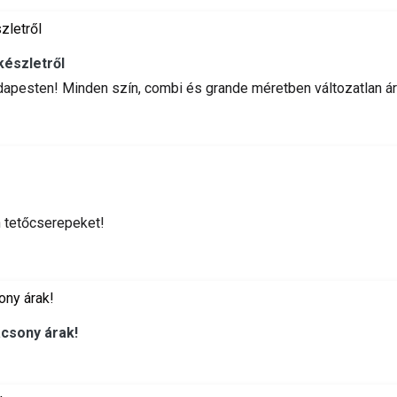
készletről
udapesten! Minden szín, combi és grande méretben változatlan ár
n tetőcserepeket!
acsony árak!