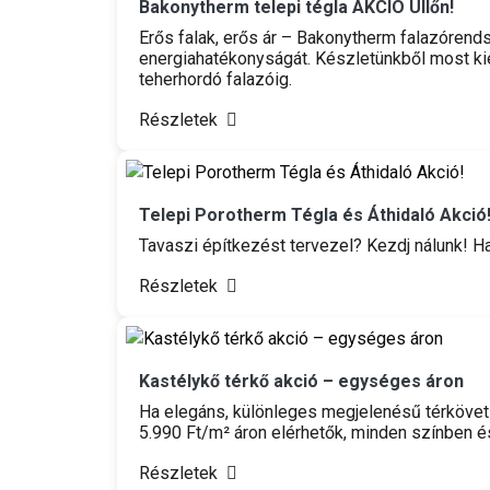
Bakonytherm telepi tégla AKCIÓ Üllőn!
Erős falak, erős ár – Bakonytherm falazórend
energiahatékonyságát. Készletünkből most kie
teherhordó falazóig.
Részletek
Telepi Porotherm Tégla és Áthidaló Akció
Tavaszi építkezést tervezel? Kezdj nálunk! Has
Részletek
Kastélykő térkő akció – egységes áron
Ha elegáns, különleges megjelenésű térkövet 
5.990 Ft/m² áron elérhetők, minden színben 
Részletek