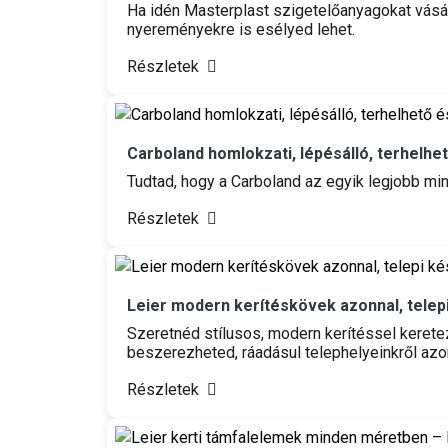
Ha idén Masterplast szigetelőanyagokat vás
nyereményekre is esélyed lehet.
Részletek
Carboland homlokzati, lépésálló, terhelhe
Tudtad, hogy a Carboland az egyik legjobb m
Részletek
Leier modern kerítéskövek azonnal, telepi
Szeretnéd stílusos, modern kerítéssel kerete
beszerezheted, ráadásul telephelyeinkről azon
Részletek