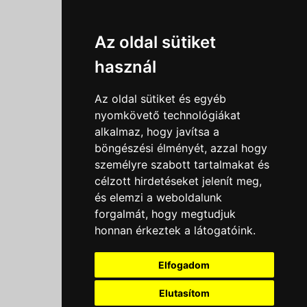
Információk
Az oldal sütiket
Adatkezelési tájékoztató
használ
Általános szerződési feltételek
Impresszum
Az oldal sütiket és egyéb
Nyereményjáték szabály
nyomkövető technológiákat
alkalmaz, hogy javítsa a
Outlet nap nyereményjáték szabályzat
böngészési élményét, azzal hogy
Süti beállítások
személyre szabott tartalmakat és
célzott hirdetéseket jelenít meg,
Menü
és elemzi a weboldalunk
forgalmát, hogy megtudjuk
Ajánlatkérés
honnan érkeztek a látogatóink.
Szakmai tippek / Újdonságok
Kapcsolat
Elfogadom
Letölthető katalógusok
Rólunk
Elutasítom