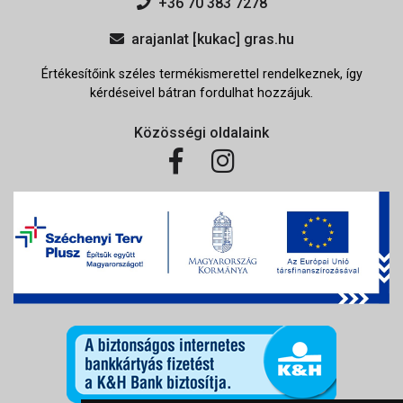
+36 70 383 7278
arajanlat [kukac] gras.hu
Értékesítőink széles termékismerettel rendelkeznek, így
kérdéseivel bátran fordulhat hozzájuk.
Közösségi oldalaink