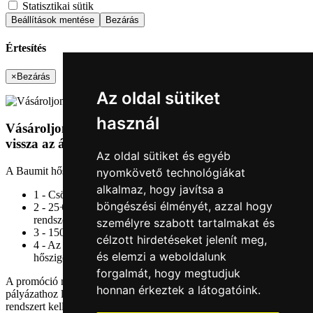
Statisztikai sütik
Beállítások mentése
Bezárás
Értesítés
×
Bezárás
Az oldal sütiket
használ
Vásároljon Baumit hőszigetelő rendszert és nyerje
vissza az árát!
Az oldal sütiket és egyéb
A Baumit hőszigetelő rendszereivel most négyszeresen nyerhet:
nyomkövető technológiákat
alkalmaz, hogy javítsa a
1 - Csökkentheti hűtési-fűtési költségeit
böngészési élményét, azzal hogy
2 - 25+5 év rendszergarancia a teljes Baumit hőszigetelő
rendszerekre
személyre szabott tartalmakat és
3 - 150 000 forintos IKEA ajándékkártya
célzott hirdetéseket jelenít meg,
4 - Az érvényes pályázók közül öten visszanyerhetik a
és elemzi a weboldalunk
hőszigetelésük árát
forgalmát, hogy megtudjuk
A promóció március 1-jén indult és november 30-án zárul. A sikeres
honnan érkeztek a látogatóink.
pályázathoz legalább 100 m2-re elegendő Baumit hőszigetelő
rendszert kell vásárolni, majd a vásárlást igazoló számlát regisztrálni.