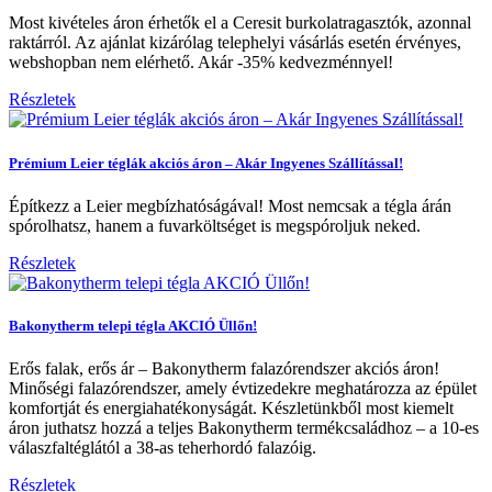
Most kivételes áron érhetők el a Ceresit burkolatragasztók, azonnal
raktárról. Az ajánlat kizárólag telephelyi vásárlás esetén érvényes,
webshopban nem elérhető. Akár -35% kedvezménnyel!
Részletek
Prémium Leier téglák akciós áron – Akár Ingyenes Szállítással!
Építkezz a Leier megbízhatóságával! Most nemcsak a tégla árán
spórolhatsz, hanem a fuvarköltséget is megspóroljuk neked.
Részletek
Bakonytherm telepi tégla AKCIÓ Üllőn!
Erős falak, erős ár – Bakonytherm falazórendszer akciós áron!
Minőségi falazórendszer, amely évtizedekre meghatározza az épület
komfortját és energiahatékonyságát. Készletünkből most kiemelt
áron juthatsz hozzá a teljes Bakonytherm termékcsaládhoz – a 10-es
válaszfaltéglától a 38-as teherhordó falazóig.
Részletek