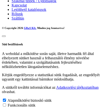
Szakmai tippek / Újdonságok
Kapcsolat
Letölthető katalógusok
Rólunk
Szállítás
© Copyright 2026
GRaS Kft.
Minden jog fenntartva!
Süti beállítások
A weboldal a működése során saját, illetve harmadik fél által
elhelyezett sütiket használ a felhasználói élmény növelése
érdekében, valamint a szolgáltatásaink fejlesztéséhez
nélkülözhetetlen látogatáselemzéshez.
Kérjük engedélyezze a statisztikai sütik fogadását, az engedélyét
ugyanitt egy kattintással bármikor módosíthatja.
A sütikről további információkat az
Adatkezelési tájékoztatóban
olvashat.
Alapműködést biztosító sütik
Funkcionális sütik