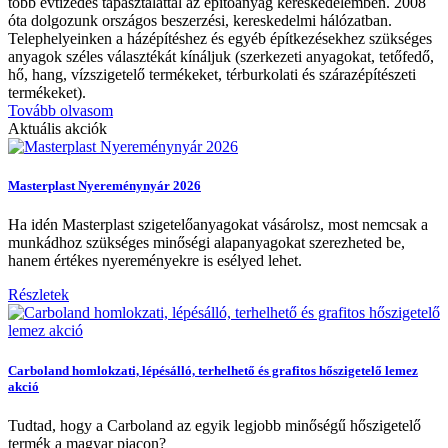
több évtizedes tapasztalattal az építőanyag kereskedelemben.
2008
óta dolgozunk országos beszerzési, kereskedelmi hálózatban.
Telephelyeinken a házépítéshez és egyéb építkezésekhez szükséges
anyagok széles választékát kínáljuk (szerkezeti anyagokat, tetőfedő,
hő, hang, vízszigetelő termékeket, térburkolati és szárazépítészeti
termékeket).
Tovább olvasom
Aktuális akciók
Masterplast Nyereménynyár 2026
Ha idén Masterplast szigetelőanyagokat vásárolsz, most nemcsak a
munkádhoz szükséges minőségi alapanyagokat szerezheted be,
hanem értékes nyereményekre is esélyed lehet.
Részletek
Carboland homlokzati, lépésálló, terhelhető és grafitos hőszigetelő lemez
akció
Tudtad, hogy a Carboland az egyik legjobb minőségű hőszigetelő
termék a magyar piacon?