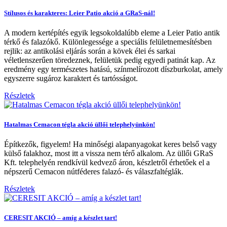
Stílusos és karakteres: Leier Patio akció a GRaS-nál!
A modern kertépítés egyik legsokoldalúbb eleme a Leier Patio antik
térkő és falazókő. Különlegessége a speciális felületnemesítésben
rejlik: az antikolási eljárás során a kövek élei és sarkai
véletlenszerűen töredeznek, felületük pedig egyedi patinát kap. Az
eredmény egy természetes hatású, színmelírozott díszburkolat, amely
egyszerre sugároz karaktert és tartósságot.
Részletek
Hatalmas Cemacon tégla akció üllői telephelyünkön!
Építkezők, figyelem! Ha minőségi alapanyagokat keres belső vagy
külső falakhoz, most itt a vissza nem térő alkalom. Az üllői GRaS
Kft. telephelyén rendkívül kedvező áron, készletről érhetőek el a
népszerű Cemacon nútféderes falazó- és válaszfaltéglák.
Részletek
CERESIT AKCIÓ – amíg a készlet tart!