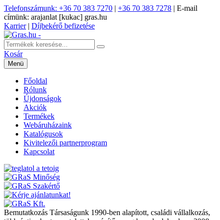
Telefonszámunk: +36 70 383 7270
|
+36 70 383 7278
|
E-mail
címünk: arajanlat [kukac] gras.hu
Karrier
|
Díjbekérő befizetése
Kosár
Menü
Főoldal
Rólunk
Újdonságok
Akciók
Termékek
Webáruházaink
Katalógusok
Kivitelezői partnerprogram
Kapcsolat
Bemutatkozás
Társaságunk 1990-ben alapított, családi vállalkozás,