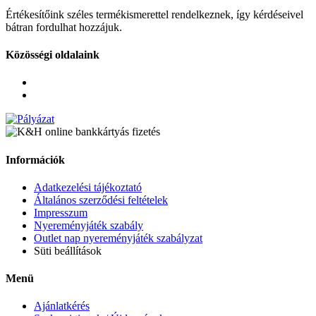
Értékesítőink széles termékismerettel rendelkeznek, így kérdéseivel
bátran fordulhat hozzájuk.
Közösségi oldalaink
Információk
Adatkezelési tájékoztató
Általános szerződési feltételek
Impresszum
Nyereményjáték szabály
Outlet nap nyereményjáték szabályzat
Süti beállítások
Menü
Ajánlatkérés