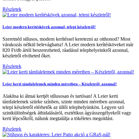
Részletek
Leier modern kerítéskövek azonnal, telepi készletről!
Szeretnéd stílusos, modern kerítéssel keretezni az otthonod? Most
várakozás nélkül belevághatsz! A Leier modern kerítésköveket már
820 Ft/db ártól beszerezheted, ráadásul telephelyeinkről azonnal,
készletről elviheted őket.
Részletek
Leier kerti támfalelemek minden méretben – Készletről, azonnal!
Alakítsa ki álmai kertjét stílusosan és tartósan! A Leier kerti
támfalelemek szürke színben, szinte minden méretben azonnal,
telepi készletről elérhetők az üllői telephelyünkön. Legyen szó
szintkülönbségek áthidalásáról, esztétikus ágyásszegélyekről vagy
kerti lépcsőkről, nálunk megtalálja a tökéletes megoldást.
Részletek