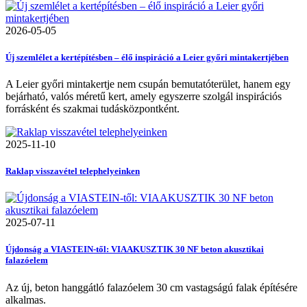
2026-05-05
Új szemlélet a kertépítésben – élő inspiráció a Leier győri mintakertjében
A Leier győri mintakertje nem csupán bemutatóterület, hanem egy
bejárható, valós méretű kert, amely egyszerre szolgál inspirációs
forrásként és szakmai tudásközpontként.
2025-11-10
Raklap visszavétel telephelyeinken
2025-07-11
Újdonság a VIASTEIN-től: VIAAKUSZTIK 30 NF beton akusztikai
falazóelem
Az új, beton hanggátló falazóelem 30 cm vastagságú falak építésére
alkalmas.